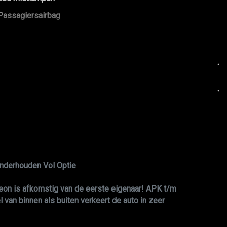
Passagiersairbag
Variabele stuuroverbrenging
Zij airbag(s) achter
Zij airbag(s) voor
Onderhouden Vol Optie
on is afkomstig van de eerste eigenaar! APK t/m
van binnen als buiten verkeert de auto in zeer