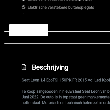
Elektrische verstelbare buitenspiegels
Extra getint glas achter
Fr pakket
Meer informatie
Getint glas
Koplampreiniging
Koplampreiniging
Leaving home
Beschrijving
Led achterlichten
Led dagrijverlichting
Seat Leon 1.4 EcoTSI 150PK FR 2015 Vol Led Kopla
Led dagrijverlichting
Led koplampen
Te koop aangeboden in nieuwstaat Seat Leon van b
Juni 2022. De auto is in topstaat geen mankementen
Lichtmetalen velgen 18"
nette staat. Motorisch en technisch helemaal in ord
Metaalkleur