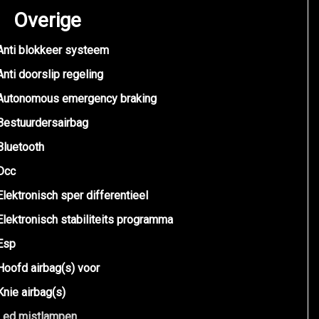
Overige
Anti blokkeer systeem
Anti doorslip regeling
Autonomous emergency braking
Bestuurdersairbag
Bluetooth
Dcc
Elektronisch sper differentieel
Elektronisch stabiliteits programma
Esp
Hoofd airbag(s) voor
Knie airbag(s)
Led mistlampen