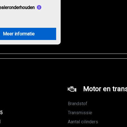
ealeronderhouden
Meer informatie
Motor en tran
Brandstof
15
Transmissie
M
Aantal cilinders