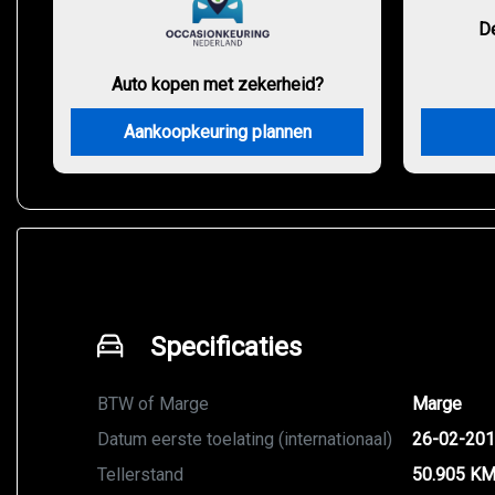
D
Auto kopen met zekerheid?
Aankoopkeuring plannen
Specificaties
BTW of Marge
Marge
Datum eerste toelating (internationaal)
26-02-20
Tellerstand
50.905 K