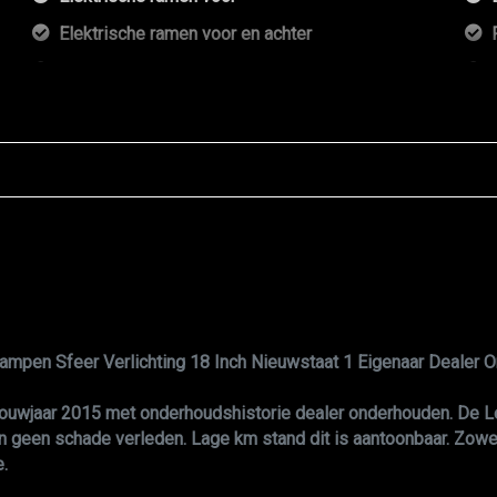
Elektrische ramen voor en achter
Halfleder
Lederen interieur
Lederen stuurwiel en versnellingspook
Lederen versnellingspook
Lendesteun(en) verstelbaar
Middenarmsteun voor
Multimedia voorbereiding
Passagiersstoel in hoogte verstelbaar
mpen Sfeer Verlichting 18 Inch Nieuwstaat 1 Eigenaar Dealer 
Sfeerverlichting
Sportstoelen
ouwjaar 2015 met onderhoudshistorie dealer onderhouden. De Le
 geen schade verleden. Lage km stand dit is aantoonbaar. Zowel 
Sportstuur
e.
Stoelverwarming