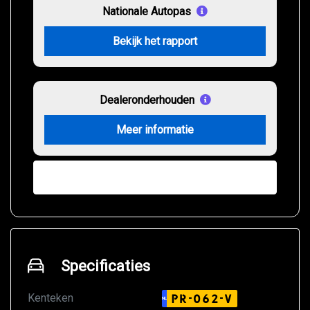
Nationale Autopas
Bekijk het rapport
Dealeronderhouden
Meer informatie
Verberg zekerheden
Specificaties
Kenteken
PR-062-V
NL