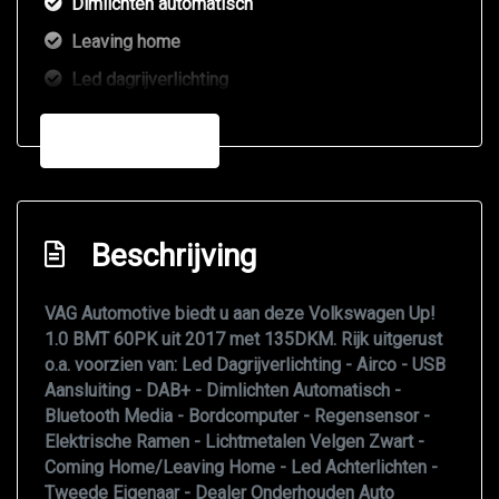
Dimlichten automatisch
Leaving home
Led dagrijverlichting
Metaalkleur
Meer informatie
Sportvelgen
Warmtewerend glas
Overige
Beschrijving
2. eigenaar
VAG Automotive biedt u aan deze Volkswagen Up!
Achteropkomend verkeer waarschuwing
1.0 BMT 60PK uit 2017 met 135DKM. Rijk uitgerust
o.a. voorzien van: Led Dagrijverlichting - Airco - USB
Anti blokkeer systeem
Aansluiting - DAB+ - Dimlichten Automatisch -
Anti doorslip regeling
Bluetooth Media - Bordcomputer - Regensensor -
Elektrische Ramen - Lichtmetalen Velgen Zwart -
Autonomous emergency braking
Coming Home/Leaving Home - Led Achterlichten -
Bestuurdersairbag
Tweede Eigenaar - Dealer Onderhouden Auto