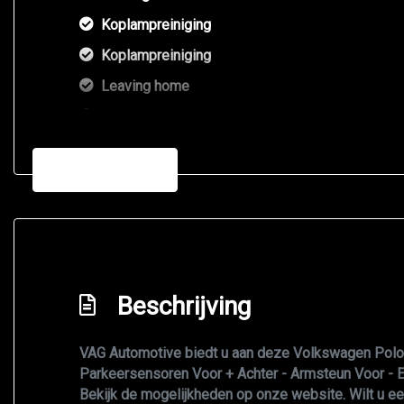
Koplampreiniging
Koplampreiniging
Leaving home
Lichtmetalen velgen 16"
Metaalkleur
Meer informatie
Mistlampen
Mistlampen voor adaptief
Park distance control
Parkeersensor voor en achter
Beschrijving
R-line exterieur
R-line pakket
VAG Automotive biedt u aan deze Volkswagen Polo R-
Sportvelgen
Parkeersensoren Voor + Achter - Armsteun Voor - E
Bekijk de mogelijkheden op onze website. Wilt u een