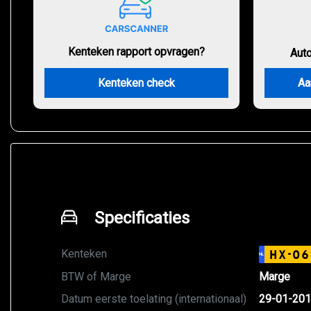
Kenteken rapport opvragen?
Aut
Kenteken check
Aa
Specificaties
Kenteken
HX-06
NL
BTW of Marge
Marge
Datum eerste toelating (internationaal)
29-01-20