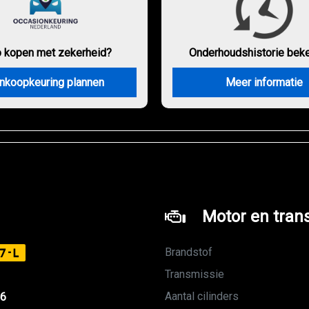
o kopen met zekerheid?
Onderhouds
historie bek
nkoopkeuring plannen
Meer informatie
Motor en tran
Brandstof
7-L
Transmissie
Aantal cilinders
16