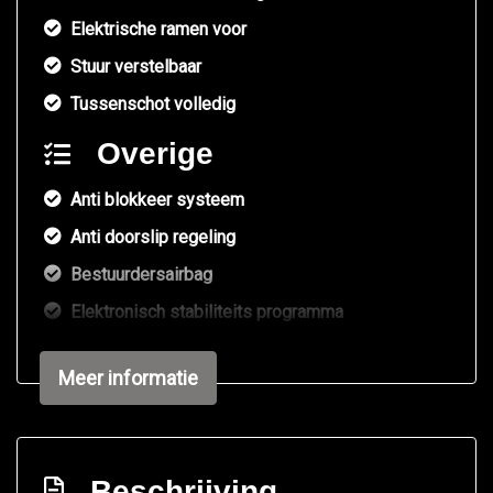
Elektrische ramen voor
Stuur verstelbaar
Tussenschot volledig
Overige
Anti blokkeer systeem
Anti doorslip regeling
Bestuurdersairbag
Elektronisch stabiliteits programma
Elektronische remkrachtverdeling
Meer informatie
Infotainment
Applecarplay
Audio-navigatie full map
Beschrijving