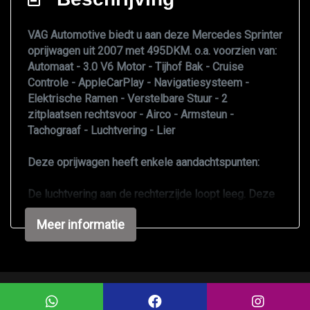
Audio-navigatiesysteem
VAG Automotive biedt u aan deze Mercedes Sprinter
oprijwagen uit 2007 met 495DKM. o.a. voorzien van:
Automaat - 3.0 V6 Motor - Tijhof Bak - Cruise
Controle - AppleCarPlay - Navigatiesysteem -
Elektrische Ramen - Verstelbare Stuur - 2
zitplaatsen rechtsvoor - Airco - Armsteun -
Tachograaf - Luchtvering - Lier
Deze oprijwagen heeft enkele aandachtspunten:
De luchtvering aan de rechterzijde loopt leeg. Deze
kan worden opgepompt om op druk te blijven +- 2
Meer informatie
weken.
De lier is momenteel niet werkzaam.
De koppelomvormer is defect, waardoor de auto af
en toe trillingen vertoont tijdens het rijden.
De remmen dienen vervangen te worden.
Mogelijk gemaakt door
Mobilox