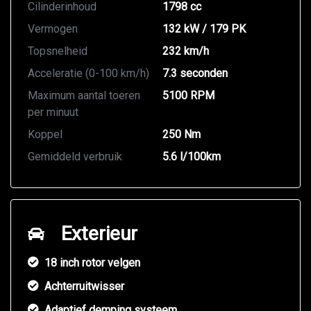
Cilinderinhoud
1798 cc
Vermogen
132 kW / 179 PK
Topsnelheid
232 km/h
Acceleratie (0-100 km/h)
7.3 seconden
Maximum aantal toeren
5100 RPM
per minuut
Koppel
250 Nm
Gemiddeld verbruik
5.6 l/100km
Exterieur
18 inch rotor velgen
Achterruitwisser
Adaptief demping systeem