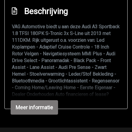
Dimlichten automatisch
Beschrijving
Elektrisch glazen panorama-dak
Extra getint glas achter
VAG Automotive biedt u aan deze Audi A3 Sportback
1.8 TFSI 180PK S-Tronic 3x S-Line uit 2013 met
Getint glas
111DKM. Rijk uitgerust o.a. voorzien van: Led
Glazen schuifdak
Koplampen - Adaptief Cruise Controle - 18 Inch
Rotor Velgen - Navigatiesysteem MMI Plus - Audi
Koplampen adaptief
Drive Select - Panoramadak - Black Pack - Front
Koplampreiniging
Assist - Lane Assist - Audi Pre Sense - Zwart
Hemel - Stoelverwarming - Leder/Stof Bekleding -
Koplampreiniging
Bluetoothmedia - Grootlichtassistent - Regensensor
Leaving home
- Coming Home/Leaving Home - Eerste Eigenaar -
Dealer Onderhouden Auto financieren of lease?
Led dagrijverlichting
Bekijk de mogelijkheden op onze website. Wilt u een
Led koplampen
Meer informatie
voertuig inruilen? ​​​​​​​We verzoeken u dan graag een
uitgebreide Whatsapp of e-mail met een duidelijke
Led koplampen adaptief
beschrijving van u auto, eventuele foto's en uw
Lichtmetalen velgen 18"
prijsindicatie. Whatsapp: +31 6 27 39 77 99 E-mail: